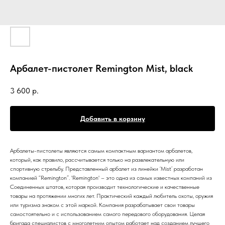
Арбалет-пистолет Remington Mist, black
3 600
р.
Добавить в корзину
Арбалеты-пистолеты являются самым компактным вариантом арбалетов,
который, как правило, рассчитывается только на развлекательную или
спортивную стрельбу. Представленный арбалет из линейки ‘Mist’ разработан
компанией “Remington”. 'Remington' – это одна из самых известных компаний из
Соединенных штатов, которая производит технологические и качественные
товары на протяжении многих лет. Практический каждый любитель охоты, оружия
или туризма знаком с этой маркой. Компания разрабатывает свои товары
самостоятельно и с использованием самого передового оборудования. Целая
бригада специалистов с многолетним опытом работает над созданием лучшего