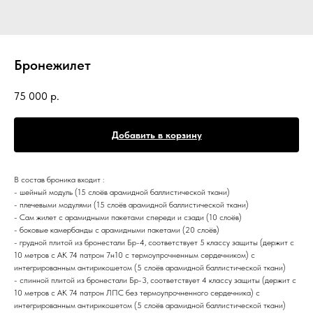
Бронежилет
75 000
р.
Добавить в корзину
В состав броника входит :
- шейный модуль (15 слоёв арамидной баллистической ткани)
- плечевыми модулями (15 слоёв арамидной баллистической ткани)
- Сам жилет с арамидными пакетами спереди и сзади (10 слоёв)
- боковые камербанды с арамидными пакетами (20 слоёв)
- грудной плитой из бронестали Бр-4, соответствует 5 классу защиты (держит с
10 метров с АК 74 патрон 7н10 с термоупрочненным сердечником) с
интегрированным антирикошетом (5 слоёв арамидной баллистической ткани)
- спинной плитой из бронестали Бр-3, соответствует 4 классу защиты (держит с
10 метров с АК 74 патрон ЛПС без термоупрочненного сердечника) с
интегрированным антирикошетом (5 слоёв арамидной баллистической ткани)