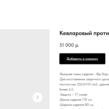
Кевларовый проти
51 000
р.
Добавить в корзину
•Внешняя ткань изделия - Rip-Stop
•Для изготовлении защитного щита
плотностью 250,0±10 г/м2, удлине
более 6,5.
•Защита – 17 слоев.
•Длина изделия 170 см
•Ширина изделия 80 см