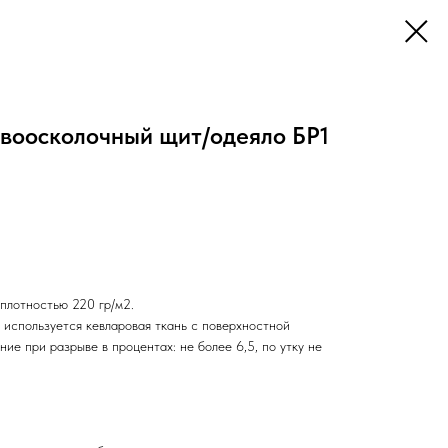
воосколочный щит/одеяло БР1
 плотностью 220 гр/м2.
 используется кевларовая ткань с поверхностной
ние при разрыве в процентах: не более 6,5, по утку не