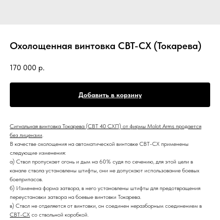
Охолощенная винтовка СВТ-СХ (Токарева)
170 000
р.
Добавить в корзину
Сигнальная винтовка Токарева (СВТ 40 СХП) от фирмы Molot Arms продается
без лицензии
.
В качестве охолощения на автоматической винтовке СВТ-СХ применены
следующие изменения:
а) Ствол пропускает огонь и дым на 60% судя по сечению, для этой цели в
канале ствола установлены штифты, они не допускают использование боевых
боеприпасов.
б) Изменена форма затвора, в него установлены штифты для предотвращения
переустановки затвора на боевые винтовки Токарева.
в) Ствол не отделяется от винтовки, он соединен неразборным соединением в
СВТ-СХ
со ствольной коробкой.