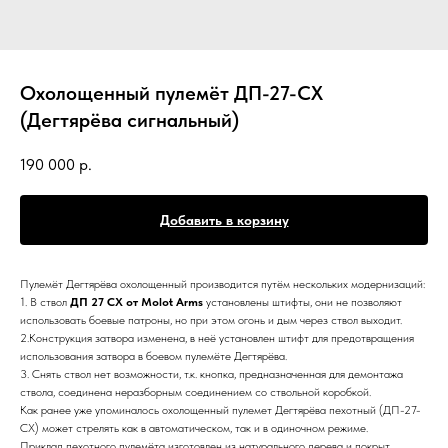
Охолощенный пулемёт ДП-27-СХ
(Дегтярёва сигнальный)
190 000
р.
Добавить в корзину
Пулемёт Дегтярёва охолощенный производится путём нескольких модернизаций:
1. В ствол
ДП 27 СХ от Molot Arms
установлены штифты, они не позволяют
использовать боевые патроны, но при этом огонь и дым через ствол выходит.
2.Конструкция затвора изменена, в неё установлен штифт для предотвращения
использования затвора в боевом пулемёте Дегтярёва.
3. Снять ствол нет возможности, т.к. кнопка, предназначенная для демонтажа
ствола, соединена неразборным соединением со ствольной коробкой.
Как ранее уже упоминалось охолощенный пулемет Дегтярёва пехотный (ДП-27-
СХ) может стрелять как в автоматическом, так и в одиночном режиме.
Приклад пехотного пулемёта изготовлен из натурального дерева и покрыт