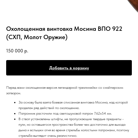
Охолощенная винтовка Мосина ВПО 922
(СХП, Молот Оружие)
150 000
р.
Добавить в корзину
Перед вами охолощенная версия легендарной трехлинейки со снайперским
затвором.
За основу была взята боевая списанная винтовка Мосина, над которой
проделан ряд действий по охолощению.
Патронник расточили под светошумовой патрон 7.62х54 мм.
В ствол установлены штифты, не пропускающие твердые предметы -
пули, но оставшегося пространства более чем достаточно для выхода
дыма и вспышки огня во время стрельбы холостыми патронами, поэтому
стрельба выглядит очень реалистично.