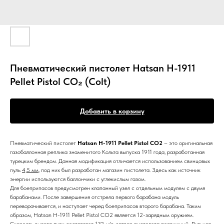
Пневматический пистолет Hatsan H-1911
Pellet Pistol CO₂ (Colt)
Добавить в корзину
Пневматический пистолет
Hatsan H-1911 Pellet Pistol CO2
– это оригинальная
газобаллонная реплика знаменитого Кольта выпуска 1911 года, разработанная
турецким брендом. Данная модификация отличается использованием свинцовых
пуль
4,5 мм
, под них был разработан магазин пистолета. Здесь как источник
энергии используются баллончики с углекислым газом.
Для боеприпасов предусмотрен клапанный узел с отдельным модулем с двумя
барабанами. После завершения отстрела первого барабана модуль
переворачивается, и наступает черед боеприпасов второго барабана. Таким
образом, Hatsan H-1911 Pellet Pistol CO2 является 12-зарядным оружием.