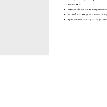
кармана)
внешний карман закрывает
малый отсек для мелкогаба
крепление подсумка орган