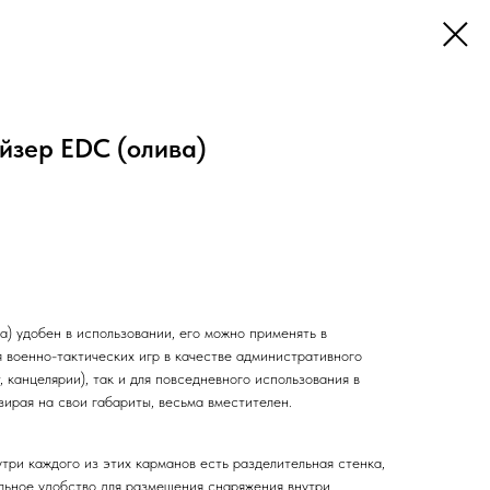
йзер EDC (олива)
) удобен в использовании, его можно применять в
я военно-тактических игр в качестве административного
, канцелярии), так и для повседневного использования в
зирая на свои габариты, весьма вместителен.
три каждого из этих карманов есть разделительная стенка,
льное удобство для размещения снаряжения внутри