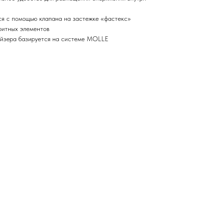
ся с помощью клапана на застежке «фастекс»
ритных элементов
айзера базируется на системе MOLLE