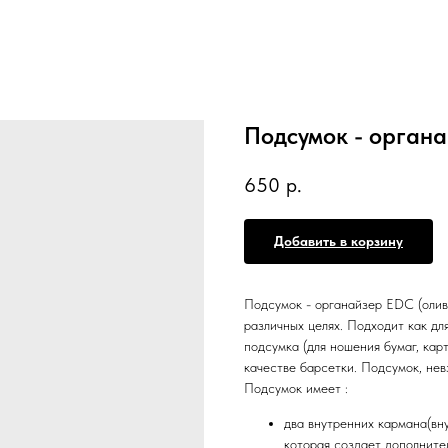
Подсумок - органа
650
р.
Добавить в корзину
Подсумок - органайзер EDC (олива
различных целях. Подходит как дл
подсумка (для ношения бумаг, карт
качестве барсетки. Подсумок, нев
Подсумок имеет :
два внутренних кармана(вну
которая создает дополните