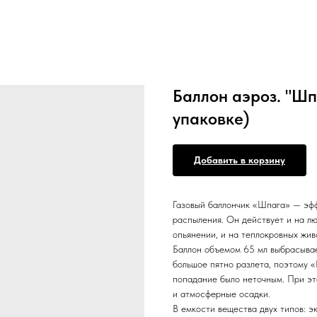
Баллон аэроз. "Шп
упаковке)
Добавить в корзину
Газовый баллончик «Шпага» — эф
распыления. Он действует и на лю
опьянении, и на теплокровных жив
Баллон объемом 65 мл выбрасывае
большое пятно разлета, поэтому 
попадание было неточным. При эт
и атмосферные осадки.
В емкости вещества двух типов: 