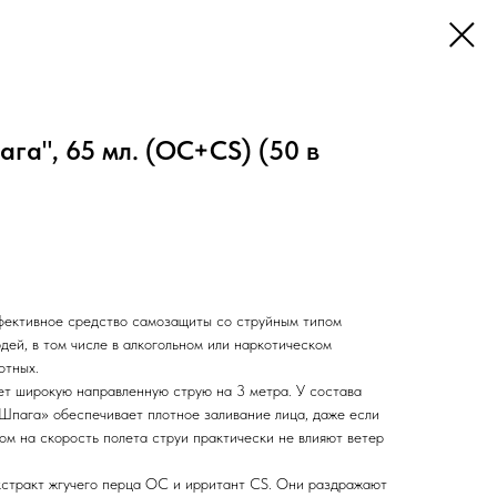
ага", 65 мл. (OC+CS) (50 в
фективное средство самозащиты со струйным типом
дей, в том числе в алкогольном или наркотическом
отных.
т широкую направленную струю на 3 метра. У состава
«Шпага» обеспечивает плотное заливание лица, даже если
ом на скорость полета струи практически не влияют ветер
экстракт жгучего перца OC и ирритант CS. Они раздражают