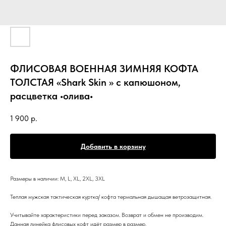
ФЛИСОВАЯ ВОЕННАЯ ЗИМНЯЯ КОФТА
ТОЛСТАЯ «Shark Skin » с капюшоном,
расцветка •олива•
1 900
р.
Добавить в корзину
Размеры в наличии: M, L, XL, 2XL, 3XL
Теплая мужская тактическая куртка/ кофта термальная дышащая ветрозащитная.
Учитывайте характеристики перед заказом. Возврат и обмен не производим.
Данная линейка флисовых кофт идёт размер в размер.